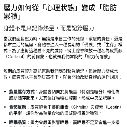
壓力如何從「心理狀態」變成「脂肪
累積」
身體不是只記錄熱量，而是記錄壓力
當我們面對壓力時，無論是來自工作的死線、家庭的責任，還是
都市生活的焦慮，身體會進入一種長期的「備戰」或「生存」模
式。為了應對這種看不見的威脅，腎上腺會釋放一種名為皮質醇
（Cortisol）的荷爾蒙，也就是我們常說的「壓力荷爾蒙」。
短期的皮質醇升高能幫助我們應對緊急情況，但當壓力變成常
態，皮質醇水平長期居高不下，就會開始改變身體的運作規則：
能量儲存方式
：身體會傾向於將能量（特別是糖分）轉化為
脂肪儲存起來，尤其偏好堆積在腹部，形成中央型肥胖。
食慾反應
：皮質醇會干擾飢餓素（Ghrelin）與瘦素（Leptin）
的平衡，讓你對高熱量食物的渴望變得異常強烈。
睡眠品質
：壓力會嚴重影響睡眠，而睡眠不足又會進一步擾