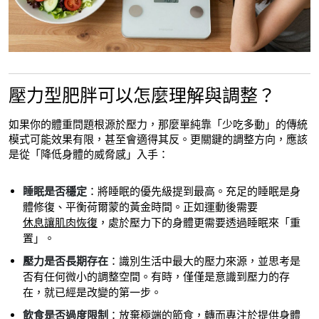
壓力型肥胖可以怎麼理解與調整？
如果你的體重問題根源於壓力，那麼單純靠「少吃多動」的傳統
模式可能效果有限，甚至會適得其反。更關鍵的調整方向，應該
是從「降低身體的威脅感」入手：
睡眠是否穩定
：將睡眠的優先級提到最高。充足的睡眠是身
體修復、平衡荷爾蒙的黃金時間。正如運動後需要
休息讓肌肉恢復
，處於壓力下的身體更需要透過睡眠來「重
置」。
壓力是否長期存在
：識別生活中最大的壓力來源，並思考是
否有任何微小的調整空間。有時，僅僅是意識到壓力的存
在，就已經是改變的第一步。
飲食是否過度限制
：放棄極端的節食，轉而專注於提供身體