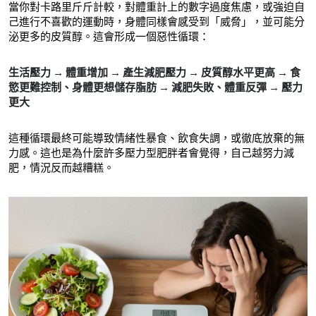
當你對卡路里斤斤計較，對體重計上的數字過度焦慮，或強迫自
己進行不喜歡的運動時，身體同樣會感受到「威脅」，並可能分
泌更多的皮質醇。這會形成一個惡性循環：
生活壓力 → 體重增加 → 產生減肥壓力 → 皮質醇水平更高 → 食
慾更難控制、身體更想儲存脂肪 → 減肥失敗、體重反彈 → 壓力
更大
這種循環最終可能導致情緒性暴食、飲食失調，或徹底放棄的無
力感。這也是為什麼許多壓力型肥胖者會覺得，自己越努力減
肥，情況反而越糟糕。