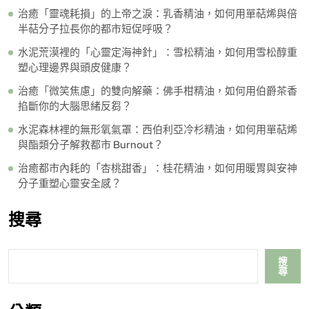
治癒「靈魂耗損」的上帝之淚：乳香精油，如何用單萜烯與倍
半萜分子拉長你的都市短促呼吸？
水泥荒漠裡的「心靈定海神針」：雪松精油，如何用雪松醇重
塑心理邊界與頭皮健康？
治癒「微笑焦慮」的雙向解藥：佛手柑精油，如何用伯爵茶香
掐斷你的大腦思緒反芻？
水泥森林裡的無形氧氣罩：西伯利亞冷杉精油，如何用單萜烯
與酯類分子解救都市 Burnout？
治癒都市內耗的「杏桃甜香」：桂花精油，如何用暖胃與安神
分子重塑心靈安全感？
搜尋
搜
尋