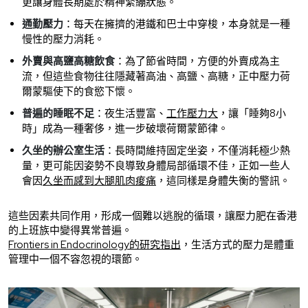
更讓身體長期處於精神緊繃狀態。
通勤壓力
：每天在擁擠的港鐵和巴士中穿梭，本身就是一種
慢性的壓力消耗。
外賣與高鹽高糖飲食
：為了節省時間，方便的外賣成為主
流，但這些食物往往隱藏著高油、高鹽、高糖，正中壓力荷
爾蒙驅使下的食慾下懷。
普遍的睡眠不足
：夜生活豐富、
工作壓力大
，讓「睡夠8小
時」成為一種奢侈，進一步破壞荷爾蒙節律。
久坐的辦公室生活
：長時間維持固定坐姿，不僅消耗極少熱
量，更可能因姿勢不良導致身體局部循環不佳，正如一些人
會因
久坐而感到大腿肌肉痠痛
，這同樣是身體失衡的警訊。
這些因素共同作用，形成一個難以逃脫的循環，讓壓力肥在香港
的上班族中變得異常普遍。
Frontiers in Endocrinology的研究指出
，生活方式的壓力是體重
管理中一個不容忽視的環節。