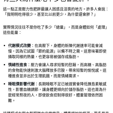
這一點正是壓力性肥胖最讓人困惑且沮喪的地方。許多人會說：
「我明明吃得很少，甚至比以前更少，為什麼還會胖？」
實際情況往往不是你吃了多少「總量」，而是身體如何「處理」
這些能量：
代謝模式改變
：在高壓下，身體的新陳代謝速率可能會減
慢，因為它試圖「節約能源」以備不時之需。這意味著即使
攝取同樣的熱量，也更容易被儲存成脂肪。
情緒性進食
：壓力會讓人尋求短暫的慰藉，而高糖、高脂肪
的食物能快速刺激大腦釋放多巴胺，帶來短暫的愉悅感。這
種進食並非出於生理飢餓，而是情緒需求。
睡眠債影響代謝
：長期睡眠不足已被證實會降低胰島素敏感
性，影響血糖調節，讓身體更傾向於儲存脂肪。這也是為什
麼經常熬夜的人，即使飲食控制得很好，體重管理依然困
難。