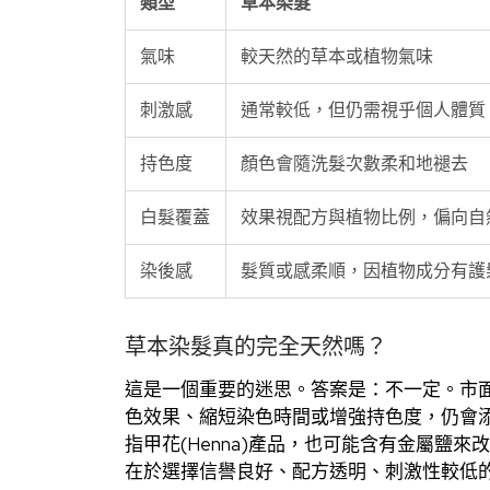
類型
草本染髮
氣味
較天然的草本或植物氣味
刺激感
通常較低，但仍需視乎個人體質
持色度
顏色會隨洗髮次數柔和地褪去
白髮覆蓋
效果視配方與植物比例，偏向自
染後感
髮質或感柔順，因植物成分有護
草本染髮真的完全天然嗎？
這是一個重要的迷思。答案是：不一定。市
色效果、縮短染色時間或增強持色度，仍會
指甲花(Henna)產品，也可能含有金屬鹽
在於選擇信譽良好、配方透明、刺激性較低