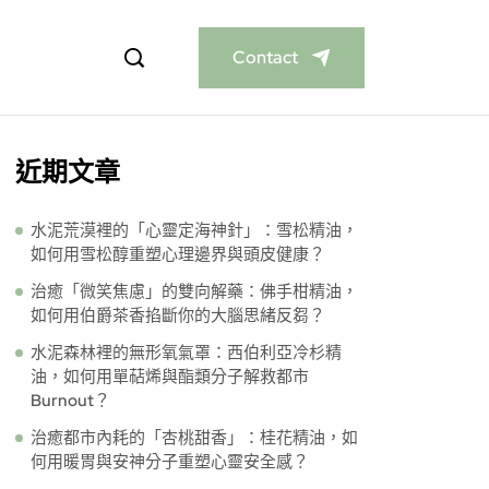
Contact
近期文章
水泥荒漠裡的「心靈定海神針」：雪松精油，
如何用雪松醇重塑心理邊界與頭皮健康？
治癒「微笑焦慮」的雙向解藥：佛手柑精油，
如何用伯爵茶香掐斷你的大腦思緒反芻？
水泥森林裡的無形氧氣罩：西伯利亞冷杉精
油，如何用單萜烯與酯類分子解救都市
Burnout？
治癒都市內耗的「杏桃甜香」：桂花精油，如
何用暖胃與安神分子重塑心靈安全感？