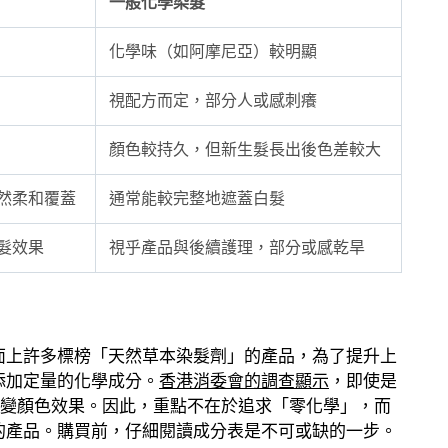
一般化學染髮
化學味（如阿摩尼亞）較明顯
視配方而定，部分人或感刺癢
顏色較持久，但新生髮長出後色差較大
然柔和覆蓋
通常能較完整地遮蓋白髮
髮效果
視乎產品與後續護理，部分或感乾旱
面上許多標榜「天然草本染髮劑」的產品，為了提升上
添加定量的化學成分。
香港消委會的調查顯示
，即使是
來改變顏色效果。因此，重點不在於追求「零化學」，而
的產品。購買前，仔細閱讀成分表是不可或缺的一步。