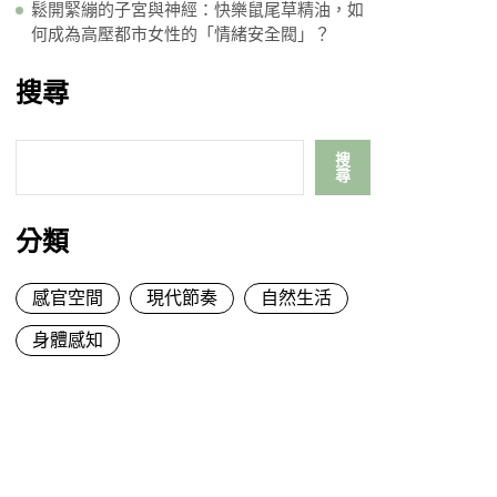
鬆開緊繃的子宮與神經：快樂鼠尾草精油，如
何成為高壓都市女性的「情緒安全閥」？
搜尋
搜
尋
分類
感官空間
現代節奏
自然生活
身體感知