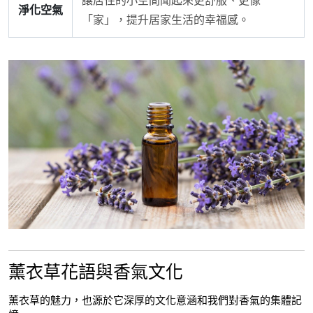
讓居住的小空間聞起來更舒服、更像
淨化空氣
「家」，提升居家生活的幸福感。
薰衣草花語與香氣文化
薰衣草的魅力，也源於它深厚的文化意涵和我們對香氣的集體記