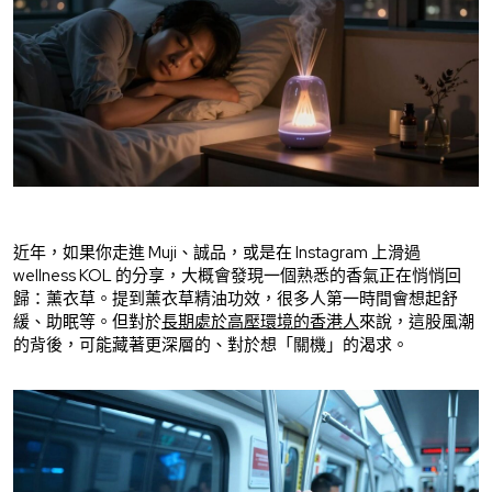
近年，如果你走進 Muji、誠品，或是在 Instagram 上滑過
wellness KOL 的分享，大概會發現一個熟悉的香氣正在悄悄回
歸：薰衣草。提到薰衣草精油功效，很多人第一時間會想起舒
緩、助眠等。但對於
長期處於高壓環境的香港人
來說，這股風潮
的背後，可能藏著更深層的、對於想「關機」的渴求。