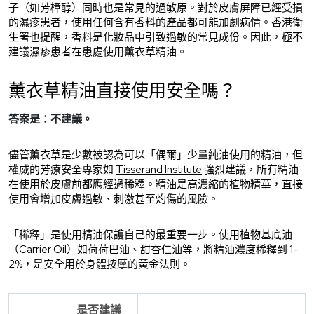
子（如芳樟醇）同時也是常見的過敏原。對於皮膚屏障已經受損
的濕疹患者，使用任何含有香料的產品都可能加劇病情。香港衛
生署也提醒，香料是化妝品中引致過敏的常見成份。因此，極不
建議濕疹患者在患處使用薰衣草精油。
薰衣草精油直接使用安全嗎？
答案是：不建議。
儘管薰衣草是少數被認為可以「偶爾」少量純油使用的精油，但
權威的芳療安全專家如
Tisserand Institute
強烈建議，所有精油
在使用於皮膚前都應經過稀釋。精油是高濃縮的植物精華，直接
使用會增加皮膚過敏、刺激甚至灼傷的風險。
「稀釋」是使用精油保護自己的最重要一步。使用植物基底油
（Carrier Oil）如荷荷巴油、甜杏仁油等，將精油濃度稀釋到 1-
2%，是安全用於身體按摩的黃金法則。
是否建議