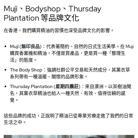
Muji、Bodyshop、Thursday
Plantation 等品牌文化
在香港，我們購買精油的習慣也深受品牌文化的影響。
Muji (無印良品)
：代表著簡約、自然的日式生活美學。在 Muji
購買香薰機和精油，不僅是買產品，更是買一種「整理生
活」的態度。
The Body Shop
：強調社群公平交易和天然成分，其薰衣草
系列帶有一種溫暖、關懷的品牌形象。
Thursday Plantation (星期四農莊)
：來自澳洲，以茶樹油聞
名，其薰衣草精油也給人一種天然、有效、值得信賴的感
覺。
這些品牌的成功，正說明了精油已從專業芳療走進了我們的日常
生活之中。