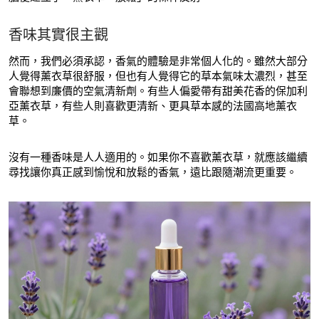
香味其實很主觀
然而，我們必須承認，香氣的體驗是非常個人化的。雖然大部分
人覺得薰衣草很舒服，但也有人覺得它的草本氣味太濃烈，甚至
會聯想到廉價的空氣清新劑。有些人偏愛帶有甜美花香的保加利
亞薰衣草，有些人則喜歡更清新、更具草本感的法國高地薰衣
草。
沒有一種香味是人人適用的。如果你不喜歡薰衣草，就應該繼續
尋找讓你真正感到愉悅和放鬆的香氣，遠比跟隨潮流更重要。