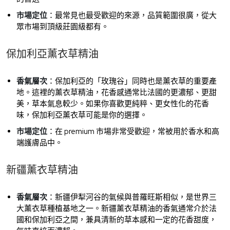
市場定位
：最常見也最受歡迎的來源，品質範圍很廣，從大
眾市場到頂級莊園級都有。
保加利亞薰衣草精油
香氣層次
：保加利亞的「玫瑰谷」同時也是薰衣草的重要產
地。這裡的薰衣草精油，花香感通常比法國的更濃郁、更甜
美，草本氣息較少。如果你喜歡更純粹、更女性化的花香
味，保加利亞薰衣草可能是你的選擇。
市場定位
：在 premium 市場非常受歡迎，常被用於香水和高
端護膚品中。
新疆薰衣草精油
香氣層次
：新疆伊犁河谷的氣候與普羅旺斯相似，是世界三
大薰衣草種植基地之一。新疆薰衣草精油的香氣通常介於法
國和保加利亞之間，兼具清新的草本感和一定的花香甜度，