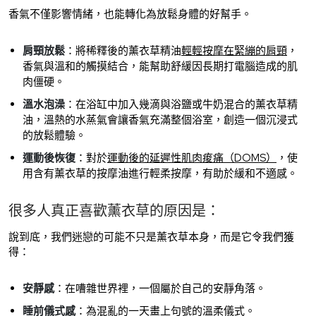
香氣不僅影響情緒，也能轉化為放鬆身體的好幫手。
肩頸放鬆
：將稀釋後的薰衣草精油
輕輕按摩在緊繃的肩頸
，
香氣與溫和的觸摸結合，能幫助舒緩因長期打電腦造成的肌
肉僵硬。
溫水泡澡
：在浴缸中加入幾滴與浴鹽或牛奶混合的薰衣草精
油，溫熱的水蒸氣會讓香氣充滿整個浴室，創造一個沉浸式
的放鬆體驗。
運動後恢復
：對於
運動後的延遲性肌肉痠痛（DOMS）
，使
用含有薰衣草的按摩油進行輕柔按摩，有助於緩和不適感。
很多人真正喜歡薰衣草的原因是：
說到底，我們迷戀的可能不只是薰衣草本身，而是它令我們獲
得：
安靜感
：在嘈雜世界裡，一個屬於自己的安靜角落。
睡前儀式感
：為混亂的一天畫上句號的溫柔儀式。