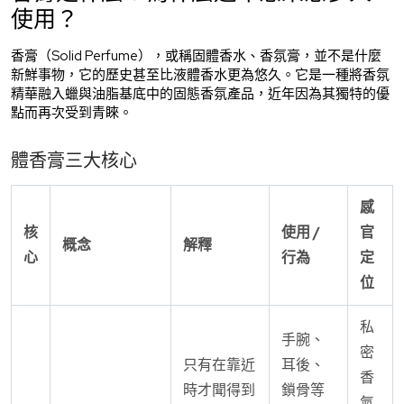
使用？
香膏（Solid Perfume），或稱固體香水、香氛膏，並不是什麼
新鮮事物，它的歷史甚至比液體香水更為悠久。它是一種將香氛
精華融入蠟與油脂基底中的固態香氛產品，近年因為其獨特的優
點而再次受到青睞。
體香膏三大核心
感
核
使用 /
官
概念
解釋
心
行為
定
位
私
手腕、
密
只有在靠近
耳後、
香
時才聞得到
鎖骨等
氣