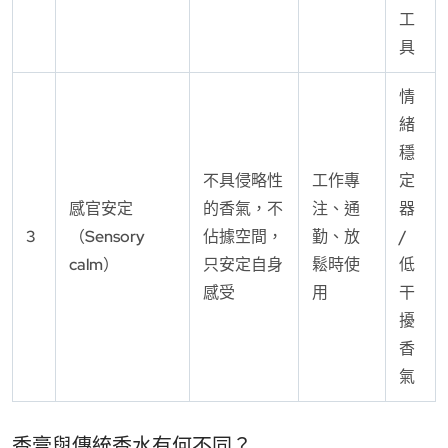
工
具
情
緒
穩
不具侵略性
工作專
定
感官安定
的香氣，不
注、通
器
3
（Sensory
佔據空間，
勤、放
/
calm）
只安定自身
鬆時使
低
感受
用
干
擾
香
氣
香膏與傳統香水有何不同？