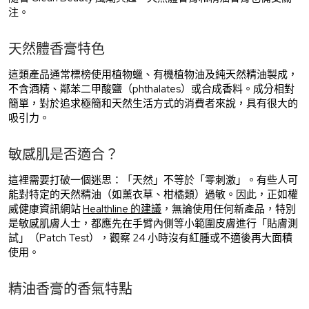
注。
天然體香膏特色
這類產品通常標榜使用植物蠟、有機植物油及純天然精油製成，
不含酒精、鄰苯二甲酸鹽（phthalates）或合成香料。成分相對
簡單，對於追求極簡和天然生活方式的消費者來說，具有很大的
吸引力。
敏感肌是否適合？
這裡需要打破一個迷思：「天然」不等於「零刺激」。有些人可
能對特定的天然精油（如薰衣草、柑橘類）過敏。因此，正如權
威健康資訊網站
Healthline 的建議
，無論使用任何新產品，特別
是敏感肌膚人士，都應先在手臂內側等小範圍皮膚進行「貼膚測
試」（Patch Test），觀察 24 小時沒有紅腫或不適後再大面積
使用。
精油香膏的香氣特點