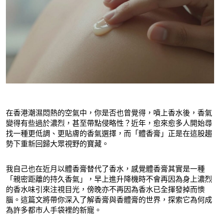
在香港潮濕悶熱的空氣中，你是否也曾覺得，噴上香水後，香氣
變得有些過於濃烈，甚至帶點侵略性？近年，愈來愈多人開始尋
找一種更低調、更貼膚的香氣選擇，而「體香膏」正是在這股趨
勢下重新回歸大眾視野的寶藏。
我自己也在近月以體香膏替代了香水，感覺體香膏其實是一種
「親密距離的持久香氣」，早上進升降機時不會再因為身上濃烈
的香水味引來注視目光，傍晚亦不再因為香水已全揮發掉而懊
腦。這篇文將帶你深入了解香膏與香體膏的世界，探索它為何成
為許多都市人手袋裡的新寵。