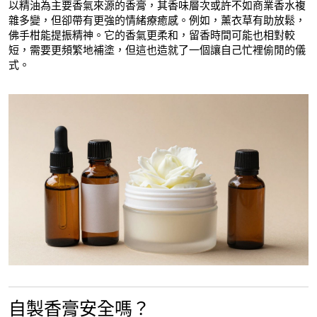
以精油為主要香氣來源的香膏，其香味層次或許不如商業香水複
雜多變，但卻帶有更強的情緒療癒感。例如，薰衣草有助放鬆，
佛手柑能提振精神。它的香氣更柔和，留香時間可能也相對較
短，需要更頻繁地補塗，但這也造就了一個讓自己忙裡偷閒的儀
式。
自製香膏安全嗎？