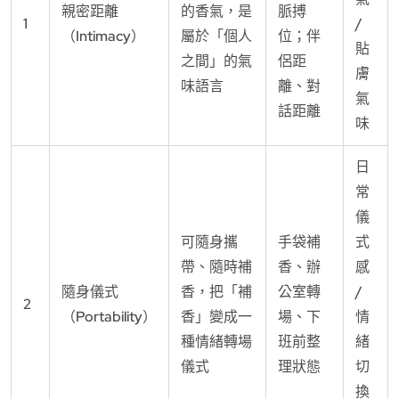
親密距離
的香氣，是
脈搏
1
/
（Intimacy）
屬於「個人
位；伴
貼
之間」的氣
侶距
膚
味語言
離、對
氣
話距離
味
日
常
儀
可隨身攜
手袋補
式
帶、隨時補
香、辦
感
隨身儀式
香，把「補
公室轉
/
2
（Portability）
香」變成一
場、下
情
種情緒轉場
班前整
緒
儀式
理狀態
切
換