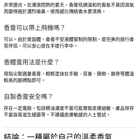
非常適合。在潮濕悶熱的夏天，香膏低調溫和的香氣不易因濕氣
而變得過於濃烈嗆鼻，使用感比傳統香水更清爽。
香膏可以帶上飛機嗎？
可以。由於是固體，香膏不受液體管制的限制，是完美的旅行香
氛伴侶，可以安心放在手提行李中。
香體膏用法是什麼？
用指尖取適量香膏，輕輕塗抹在手腕、耳後、頸側、鎖骨等體溫
較高的脈搏點即可。
自製香膏安全嗎？
存在一定風險，包括精油濃度不當可能導致皮膚過敏、產品保存
不當容易滋生細菌等。不建議皮膚敏感的人士嘗試。
結論：一種屬於自己的溫柔香氣