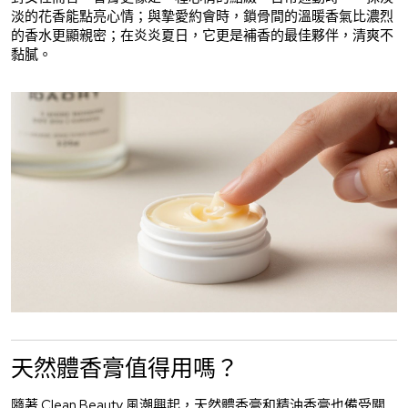
淡的花香能點亮心情；與摯愛約會時，鎖骨間的溫暖香氣比濃烈
的香水更顯親密；在炎炎夏日，它更是補香的最佳夥伴，清爽不
黏膩。
天然體香膏值得用嗎？
隨著 Clean Beauty 風潮興起，天然體香膏和精油香膏也備受關