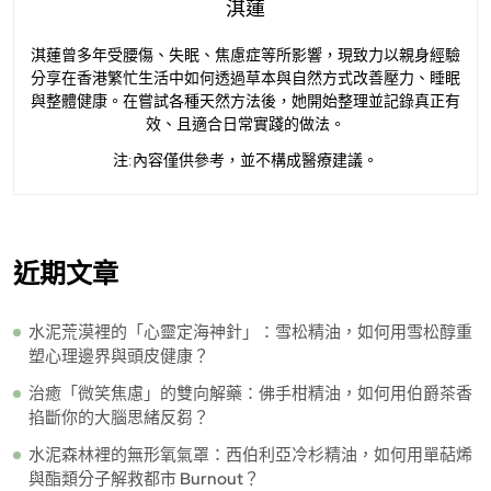
淇蓮
淇蓮曾多年受腰傷、失眠、焦慮症等所影響，現致力以親身經驗
分享在香港繁忙生活中如何透過草本與自然方式改善壓力、睡眠
與整體健康。在嘗試各種天然方法後，她開始整理並記錄真正有
效、且適合日常實踐的做法。
注:內容僅供參考，並不構成醫療建議。
近期文章
水泥荒漠裡的「心靈定海神針」：雪松精油，如何用雪松醇重
塑心理邊界與頭皮健康？
治癒「微笑焦慮」的雙向解藥：佛手柑精油，如何用伯爵茶香
掐斷你的大腦思緒反芻？
水泥森林裡的無形氧氣罩：西伯利亞冷杉精油，如何用單萜烯
與酯類分子解救都市 Burnout？