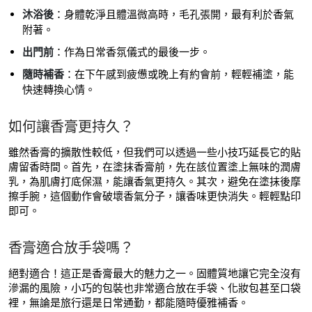
沐浴後
：身體乾淨且體溫微高時，毛孔張開，最有利於香氣
附著。
出門前
：作為日常香氛儀式的最後一步。
隨時補香
：在下午感到疲憊或晚上有約會前，輕輕補塗，能
快速轉換心情。
如何讓香膏更持久？
雖然香膏的擴散性較低，但我們可以透過一些小技巧延長它的貼
膚留香時間。首先，在塗抹香膏前，先在該位置塗上無味的潤膚
乳，為肌膚打底保濕，能讓香氣更持久。其次，避免在塗抹後摩
擦手腕，這個動作會破壞香氣分子，讓香味更快消失。輕輕點印
即可。
香膏適合放手袋嗎？
絕對適合！這正是香膏最大的魅力之一。固體質地讓它完全沒有
滲漏的風險，小巧的包裝也非常適合放在手袋、化妝包甚至口袋
裡，無論是旅行還是日常通勤，都能隨時優雅補香。