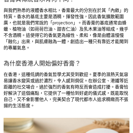
與我們熟悉的液體香水相比，香膏最大的分別在於其「內斂」的
特質。香水的基底主要是酒精，揮發性強，因此香氣擴散範圍
廣，也就是我們常說的「projection」。而香膏的基底通常由蜂
蠟、植物油（如荷荷巴油、甜杏仁油）及乳木果油等組成，幾乎
不含酒精。這使得它的香氣更為線性、柔和，像是由體溫慢慢
「融化」出來，與肌膚融為一體，創造出一種只有靠近才能聞到
的專屬氣息。
為什麼香港人開始偏好香膏？
在香港，這種低調的香氣哲學尤其受到歡迎。夏季的濕熱天氣容
易讓香水變質或過於濃烈，令人感到侷促。在辦公室、港鐵等近
距離的社交場合，過於強烈的香氣有時反而會造成打擾。香膏恰
好解決了這個痛點，它提供了一種恰到好處的儀式感，既能取悅
自己，又不會影響他人，完美契合了現代都市人追求精緻而不張
揚的生活態度。