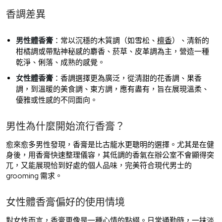
香調差異
男性體香膏
：常以沉穩的木質調（如雪松、
檀香
）、清新的
柑橘調或帶點神秘感的麝香、菸草、皮革調為主，營造一種
乾淨、俐落、成熟的感覺。
女性體香膏
：香調選擇更為廣泛，從清甜的花香調、果香
調，到溫暖的美食調、東方調，應有盡有，旨在展現溫柔、
優雅或性感的不同面向。
男性為什麼開始流行香膏？
愈來愈多男性發現，香膏是比古龍水更聰明的選擇。尤其是在健
身後，用香膏快速整理儀容，其低調的香氣在辦公室不會顯得突
兀，又能展現恰到好處的個人品味，完美符合現代男士的
grooming 需求。
女性體香膏偏好的使用情境
對女性而言，香膏更像是一種心情的點綴。日常通勤時，一抹淡