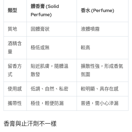
體香膏 (Solid
類型
香水 (Perfume)
Perfume)
質地
固體膏狀
液體噴霧
酒精含
極低或無
較高
量
留香方
貼近肌膚，隨體溫
擴散性強，形成香氣
式
散發
氛圍
使用感
低調、自然、私密
較明顯、具存在感
攜帶性
極佳，輕便防漏
普通，需小心滲漏
香膏與止汗劑不一樣