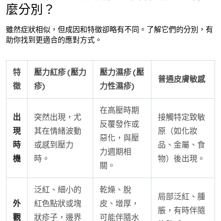
麼分別？
雖然症狀相似，但成因和特徵卻略有不同。了解它們的分別，有
助你找到更適合的應對方式。
特
壓力紅疹 (壓力
壓力濕疹 (壓
普通皮膚敏感
徵
疹)
力性濕疹)
在高壓時期
出
突然出現，尤
接觸特定致敏
反覆發作或
現
其在情緒波動
原（如化妝
惡化，與壓
時
或感到壓力
品、金屬、食
力週期相
機
時。
物）後出現。
關。
泛紅、細小的
乾燥、脫
局部泛紅、腫
外
紅色點狀或塊
皮、增厚，
脹，有時伴隨
觀
狀疹子，邊界
可能伴隨水