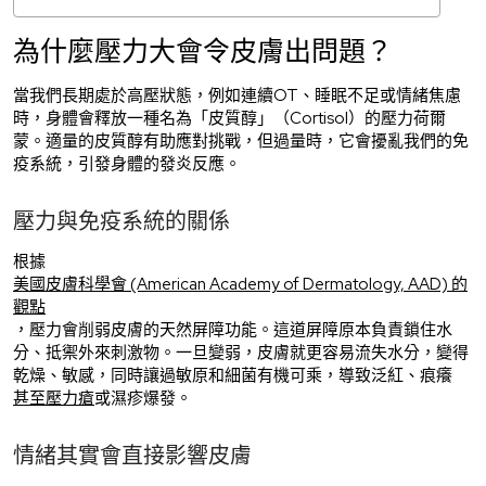
為什麼壓力大會令皮膚出問題？
當我們長期處於高壓狀態，例如連續OT、睡眠不足或情緒焦慮
時，身體會釋放一種名為「皮質醇」（Cortisol）的壓力荷爾
蒙。適量的皮質醇有助應對挑戰，但過量時，它會擾亂我們的免
疫系統，引發身體的發炎反應。
壓力與免疫系統的關係
根據
美國皮膚科學會 (American Academy of Dermatology, AAD) 的
觀點
，壓力會削弱皮膚的天然屏障功能。這道屏障原本負責鎖住水
分、抵禦外來刺激物。一旦變弱，皮膚就更容易流失水分，變得
乾燥、敏感，同時讓過敏原和細菌有機可乘，導致泛紅、痕癢
甚至壓力瘡
或濕疹爆發。
情緒其實會直接影響皮膚