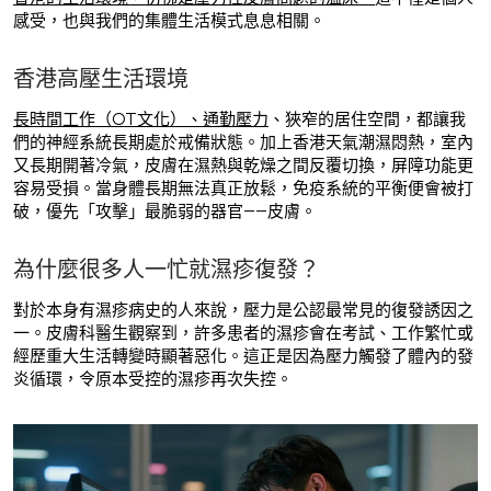
感受，也與我們的集體生活模式息息相關。
香港高壓生活環境
長時間工作（OT文化）、通勤壓力
、狹窄的居住空間，都讓我
們的神經系統長期處於戒備狀態。加上香港天氣潮濕悶熱，室內
又長期開著冷氣，皮膚在濕熱與乾燥之間反覆切換，屏障功能更
容易受損。當身體長期無法真正放鬆，免疫系統的平衡便會被打
破，優先「攻擊」最脆弱的器官——皮膚。
為什麼很多人一忙就濕疹復發？
對於本身有濕疹病史的人來說，壓力是公認最常見的復發誘因之
一。皮膚科醫生觀察到，許多患者的濕疹會在考試、工作繁忙或
經歷重大生活轉變時顯著惡化。這正是因為壓力觸發了體內的發
炎循環，令原本受控的濕疹再次失控。