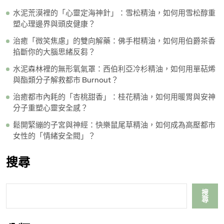
水泥荒漠裡的「心靈定海神針」：雪松精油，如何用雪松醇重
塑心理邊界與頭皮健康？
治癒「微笑焦慮」的雙向解藥：佛手柑精油，如何用伯爵茶香
掐斷你的大腦思緒反芻？
水泥森林裡的無形氧氣罩：西伯利亞冷杉精油，如何用單萜烯
與酯類分子解救都市 Burnout？
治癒都市內耗的「杏桃甜香」：桂花精油，如何用暖胃與安神
分子重塑心靈安全感？
鬆開緊繃的子宮與神經：快樂鼠尾草精油，如何成為高壓都市
女性的「情緒安全閥」？
搜尋
搜
尋