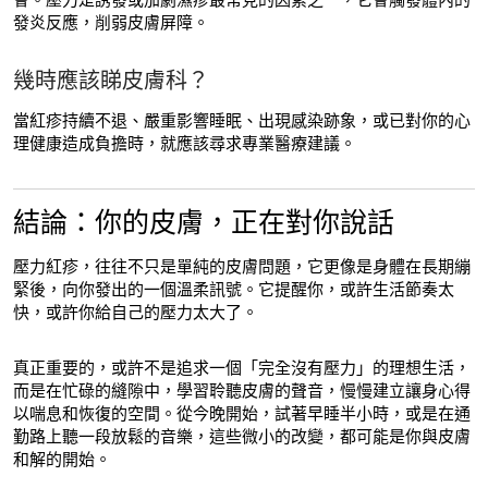
會。壓力是誘發或加劇濕疹最常見的因素之一，它會觸發體內的
發炎反應，削弱皮膚屏障。
幾時應該睇皮膚科？
當紅疹持續不退、嚴重影響睡眠、出現感染跡象，或已對你的心
理健康造成負擔時，就應該尋求專業醫療建議。
結論：你的皮膚，正在對你說話
壓力紅疹，往往不只是單純的皮膚問題，它更像是身體在長期繃
緊後，向你發出的一個溫柔訊號。它提醒你，或許生活節奏太
快，或許你給自己的壓力太大了。
真正重要的，或許不是追求一個「完全沒有壓力」的理想生活，
而是在忙碌的縫隙中，學習聆聽皮膚的聲音，慢慢建立讓身心得
以喘息和恢復的空間。從今晚開始，試著早睡半小時，或是在通
勤路上聽一段放鬆的音樂，這些微小的改變，都可能是你與皮膚
和解的開始。