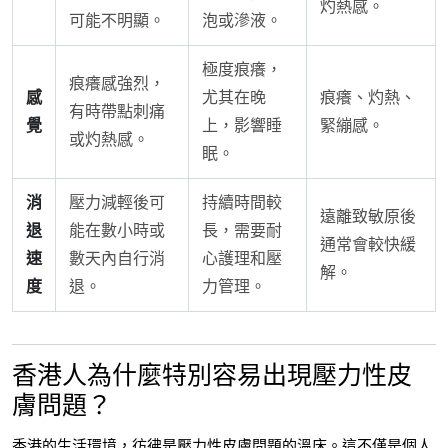
灼熱感。
可能不明顯。
泡或滲液。
極度痕癢，
痕癢感強烈，
感
尤其在晚
痕癢、灼熱、
有時帶點刺痛
覺
上，影響睡
緊繃感。
或灼熱感。
眠。
消
壓力減輕後可
持續時間較
遠離致敏原後
退
能在數小時或
長，需要耐
通常會較快緩
速
數天內自行消
心護理和壓
解。
度
退。
力管理。
香港人為什麼特別容易出現壓力性皮
膚問題？
香港的生活環境，彷彿是壓力性皮膚問題的溫床。
這不僅是個人