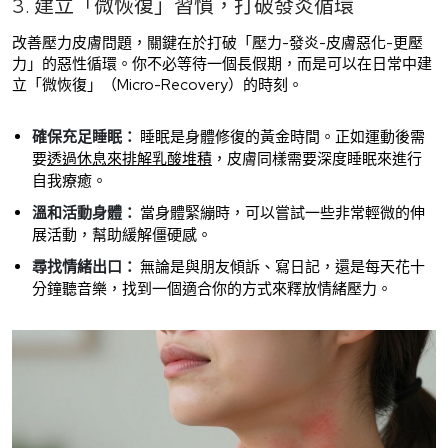
3. 建立「微恢復」習慣，打破發炎循環
改善壓力皮膚問題，關鍵在於打破「壓力-發炎-皮膚惡化-更壓
力」的惡性循環。你不必等待一個長假期，而是可以在日常中建
立「微恢復」（Micro-Recovery）的時刻。
確保充足睡眠：
睡眠是身體修復的黃金時間。正如運動後需
要
透過休息來排解乳酸堆積
，皮膚同樣需要深度睡眠來進行
自我療癒。
溫和活動身體：
當身體緊繃時，可以嘗試一些非常輕微的伸
展活動，幫助緩解僵硬感。
尋找情緒出口：
無論是與朋友傾訴、寫日記，還是每天花十
分鐘聽音樂，找到一個適合你的方式來釋放情緒壓力。